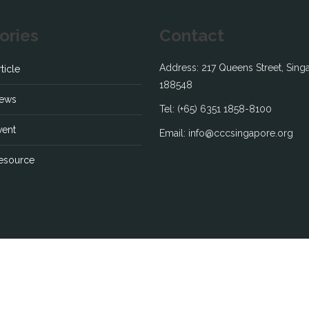
ories
Contact
Address: 217 Queens Street, Sing
icle
188548
ews
Tel: (+65) 6351 1858-8100
ent
Email: info@cccsingapore.org
source