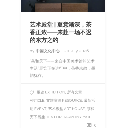
艺术殿堂 | 夏意渐深，茶
香正浓——来赴一场不迟
的东方之约
by
中国文化中心
20 July 2026
“茶和天下——来自中国美术馆的艺术
生活”展览正在进行中，茶香未散，墨
韵犹存。
,
展览 EXHIBITION
所有文章
,
,
ARTICLE
文旅资源 RESOURCE
最新活
,
,
动 EVENT
艺术殿堂 ART HOUSE
茶和
天下·雅集 TEA FOR HARMONY YAJI
0