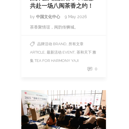
共赴一场八闽茶香之约！
by
中国文化中心
9 May 2026
茶香聚情谊，闽韵传狮城。
,
品牌活动 BRAND
所有文章
,
,
ARTICLE
最新活动 EVENT
茶和天下·雅
集 TEA FOR HARMONY YAJI
0