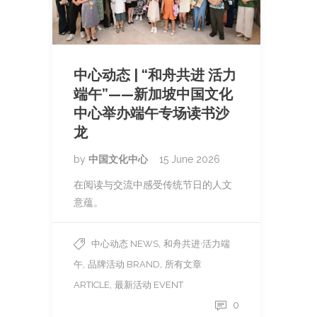
中心动态 | “和舟共进 活力
端午”——新加坡中国文化
中心举办端午专场读书沙
龙
by
中国文化中心
15 June 2026
在阅读与交流中感受传统节日的人文
意蕴。
,
中心动态 NEWS
和舟共进·活力端
,
,
午
品牌活动 BRAND
所有文章
,
ARTICLE
最新活动 EVENT
0