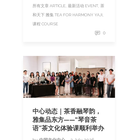
,
,
所有文章 ARTICLE
最新活动 EVENT
茶
,
和天下·雅集 TEA FOR HARMONY YAJI
课程 COURSE
0
中心动态｜茶香融琴韵，
雅集品东方——“琴音茶
语”茶文化体验课顺利举办