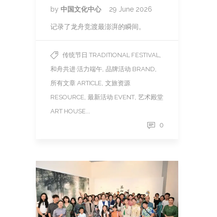
by
中国文化中心
29 June 2026
记录了龙舟竞渡最澎湃的瞬间。
,
传统节日 TRADITIONAL FESTIVAL
,
,
和舟共进·活力端午
品牌活动 BRAND
,
所有文章 ARTICLE
文旅资源
,
,
RESOURCE
最新活动 EVENT
艺术殿堂
...
ART HOUSE
0