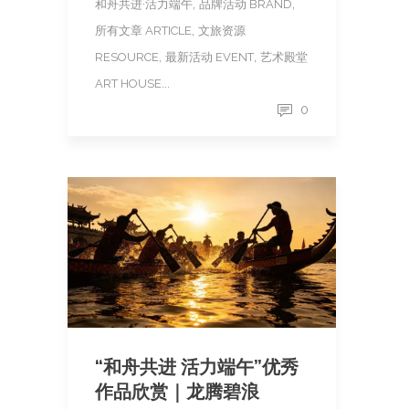
,
,
和舟共进·活力端午
品牌活动 BRAND
,
所有文章 ARTICLE
文旅资源
,
,
RESOURCE
最新活动 EVENT
艺术殿堂
...
ART HOUSE
0
“和舟共进 活力端午”优秀
作品欣赏｜龙腾碧浪