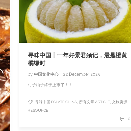
寻味中国丨一年好景君须记，最是橙黄
橘绿时
by
中国文化中心
22 December 2025
柑子柚子终于上市了！！
,
,
寻味中国 PALATE CHINA
所有文章 ARTICLE
文旅资源
RESOURCE
0