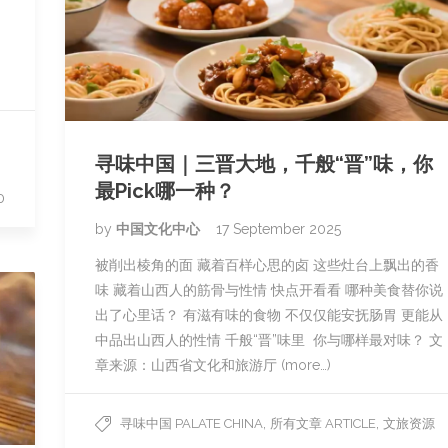
寻味中国｜三晋大地，千般“晋”味，你
最Pick哪一种？
0
by
中国文化中心
17 September 2025
被削出棱角的面 藏着百样心思的卤 这些灶台上飘出的香
味 藏着山西人的筋骨与性情 快点开看看 哪种美食替你说
出了心里话？ 有滋有味的食物 不仅仅能安抚肠胃 更能从
中品出山西人的性情 千般“晋”味里 你与哪样最对味？ 文
章来源：山西省文化和旅游厅 (more…)
,
,
寻味中国 PALATE CHINA
所有文章 ARTICLE
文旅资源