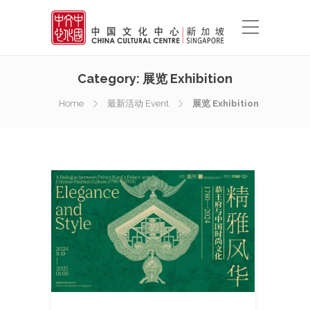
Category:
展览 Exhibition
Home
最新活动 Event
展览 Exhibition