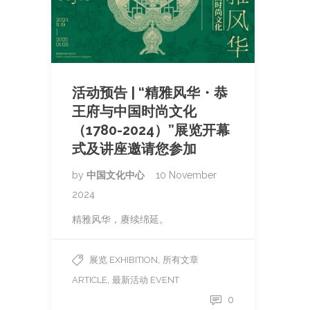
活动预告 | “精雅风华・恭
王府与中国时尚文化
（1780-2024）”展览开幕
式及讲座邀请您参加
by
中国文化中心
10 November
2024
精雅风华，赓续绵延。
,
展览 EXHIBITION
所有文章
,
ARTICLE
最新活动 EVENT
0