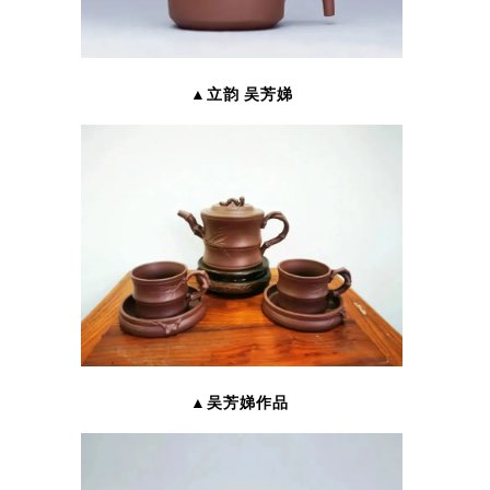
▲立韵 吴芳娣
▲吴芳娣作品