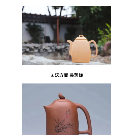
▲汉方壶 吴芳娣