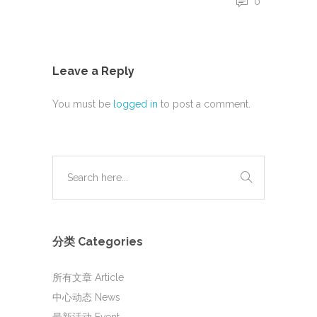
0
Leave a Reply
You must be
logged in
to post a comment.
分类 Categories
所有文章 Article
中心动态 News