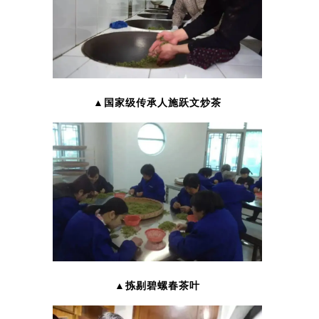
▲国家级传承人施跃文炒茶
▲拣剔碧螺春茶叶