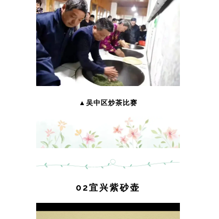
▲吴中区炒茶比赛
02宜兴紫砂壶