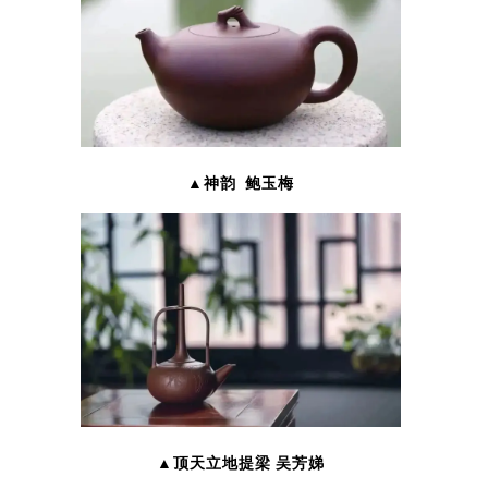
▲神韵 鲍玉梅
▲顶天立地提梁 吴芳娣