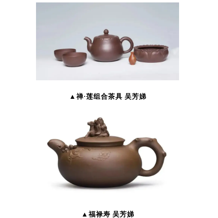
▲禅·莲组合茶具 吴芳娣
▲福禄寿 吴芳娣