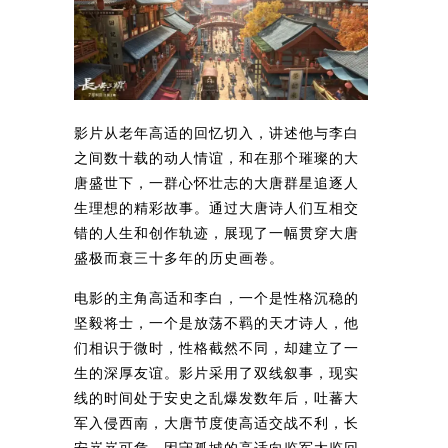
影片从老年高适的回忆切入，讲述他与李白
之间数十载的动人情谊，和在那个璀璨的大
唐盛世下，一群心怀壮志的大唐群星追逐人
生理想的精彩故事。通过大唐诗人们互相交
错的人生和创作轨迹，展现了一幅贯穿大唐
盛极而衰三十多年的历史画卷。
电影的主角高适和李白，一个是性格沉稳的
坚毅将士，一个是放荡不羁的天才诗人，他
们相识于微时，性格截然不同，却建立了一
生的深厚友谊。影片采用了双线叙事，现实
线的时间处于安史之乱爆发数年后，吐蕃大
军入侵西南，大唐节度使高适交战不利，长