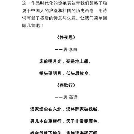
这一作品时代化的惊艳表达带我们领略了独
属于中国人的浪漫和壮阔的历史画卷，用诗
词写就了盛唐的诗意与失意。让我们简单回
顾几首吧！
《静夜思》
——唐·李白
床前明月光，疑是地上霜。
举头望明月，低头思故乡
。
《燕歌行》
——唐·高适
汉家烟尘在东北，汉将辞家破残贼。
男儿本自重横行，天子非常赐颜色。
摐金伐鼓下榆关，旌旆逶迤碣石间。