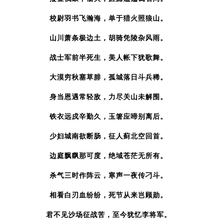
校尉羽书飞瀚海，单于猎火照狼山。
山川萧条极边土，胡骑凭陵杂风雨。
战士军前半死生，美人帐下犹歌舞。
大漠穷秋塞草腓，孤城落日斗兵稀。
身当恩遇常轻敌，力尽关山未解围。
铁衣远戍辛勤久，玉箸应啼别离后。
少妇城南欲断肠，征人蓟北空回首。
边庭飘飖那可度，绝域苍茫无所有。
杀气三时作阵云，寒声一夜传刁斗。
相看白刃血纷纷，死节从来岂顾勋。
君不见沙场征战苦，
至今犹忆李将军。