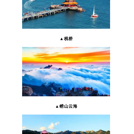
▲栈桥
▲崂山云海