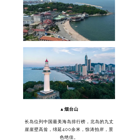
▲烟台山
长岛位列中国最美海岛排行榜，北岛的九丈
崖崖壁高耸，绵延400余米，惊涛拍岸，景
色绝佳。