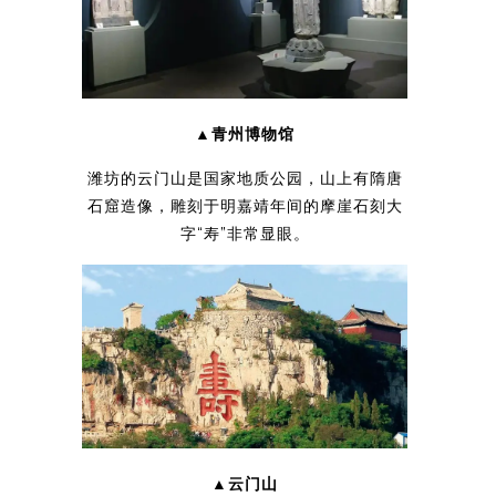
▲青州博物馆
潍坊的云门山是国家地质公园，山上有隋唐
石窟造像，雕刻于明嘉靖年间的摩崖石刻大
字“寿”非常显眼。
▲云门山