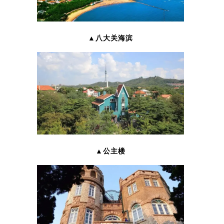
▲八大关海滨
▲公主楼