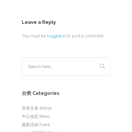
Leave a Reply
You must be
logged in
to post a comment.
分类 Categories
所有文章 Article
中心动态 News
最新活动 Event