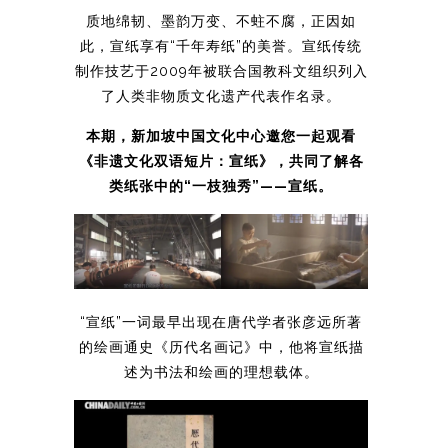
质地绵韧、墨韵万变、不蛀不腐，正因如
此，宣纸享有“千年寿纸”的美誉。宣纸传统
制作技艺于2009年被联合国教科文组织列入
了人类非物质文化遗产代表作名录。
本期，新加坡中国文化中心邀您一起观看
《非遗文化双语短片：宣纸》，共同了解各
类纸张中的“一枝独秀”——宣纸。
“宣纸”一词最早出现在唐代学者张彦远所著
的绘画通史《历代名画记》中，他将宣纸描
述为书法和绘画的理想载体。