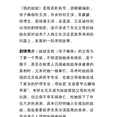
《我的姐姐》是殷若昕执导，游晓颖编剧，
张子枫领衔主演，肖央特别主演，朱媛媛、
段博文、梁靖康主演，金遥源、王圣迪特别
出演的剧情电影。该片讲述了失去父母的姐
姐在面对追求个人独立生活还是抚养弟弟的
问题上，发展的一段亲情故事。
剧情简介：
姐姐安然（张子枫饰）的父母为
了要一个男孩，不惜谎报她身有残疾，是个
瘸子，甚至在检查人员撞破姐姐身体健康的
真相时，父亲对她一顿暴打。高考时姐姐填
报的北京临床医学专业，也被父母偷偷改成
了家乡的护理专业，理由是“女孩要早点赚钱
养家”。考研去北京成为姐姐摆脱父母的光明
出路。但父母不幸车祸身亡，给她留下了年
仅六岁的弟弟。原本已经明确人生规划的姐
姐，面临着要抚养关系冷漠疏离的弟弟，还
是追求个人理想的艰难抉择