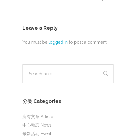
Leave a Reply
You must be
logged in
to post a comment.
分类 Categories
所有文章 Article
中心动态 News
最新活动 Event