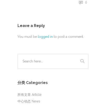
0
Leave a Reply
You must be
logged in
to post a comment.
分类 Categories
所有文章 Article
中心动态 News