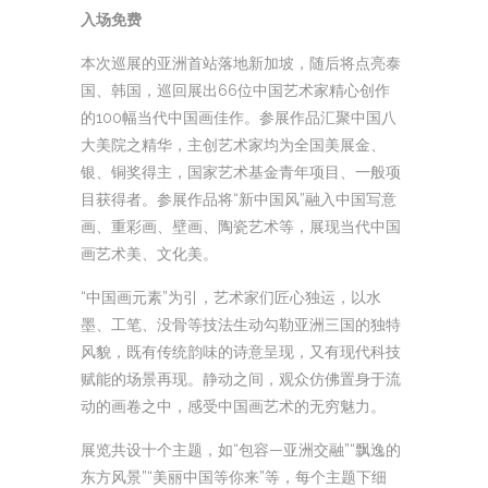
入场免费
本次巡展的亚洲首站落地新加坡，随后将点亮泰
国、韩国，巡回展出66位中国艺术家精心创作
的100幅当代中国画佳作。参展作品汇聚中国八
大美院之精华，主创艺术家均为全国美展金、
银、铜奖得主，国家艺术基金青年项目、一般项
目获得者。参展作品将“新中国风”融入中国写意
画、重彩画、壁画、陶瓷艺术等，展现当代中国
画艺术美、文化美。
“中国画元素”为引，艺术家们匠心独运，以水
墨、工笔、没骨等技法生动勾勒亚洲三国的独特
风貌，既有传统韵味的诗意呈现，又有现代科技
赋能的场景再现。静动之间，观众仿佛置身于流
动的画卷之中，感受中国画艺术的无穷魅力。
展览共设十个主题，如“包容—亚洲交融”“飘逸的
东方风景”“美丽中国等你来”等，每个主题下细