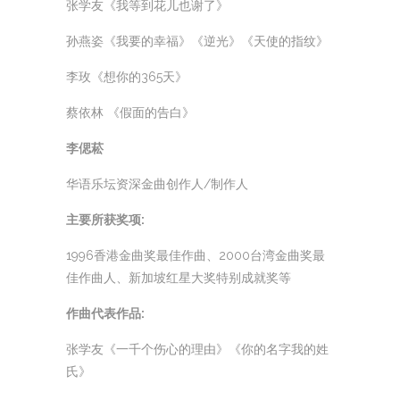
张学友《我等到花儿也谢了》
孙燕姿《我要的幸福》《逆光》《天使的指纹》
李玫《想你的365天》
蔡依林 《假面的告白》
李偲菘
华语乐坛资深金曲创作人/制作人
主要所获奖项:
1996香港金曲奖最佳作曲、2000台湾金曲奖最
佳作曲人、新加坡红星大奖特别成就奖等
作曲代表作品:
张学友《一千个伤心的理由》《你的名字我的姓
氏》