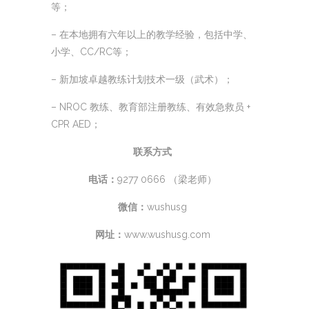
等；
– 在本地拥有六年以上的教学经验，包括中学、
小学、CC/RC等；
– 新加坡卓越教练计划技术一级（武术）；
– NROC 教练、教育部注册教练、有效急救员 +
CPR AED；
联系方式
电话：
9277 0666 （梁老师）
微信：
wushusg
网址：
www.wushusg.com