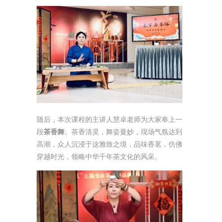
随后，本次课程的主讲人慧卓老师为大家奉上一
段
茶香舞
。茶香清灵，舞姿曼妙，现场气氛达到
高潮，众人沉浸于这雅致之境，品味香茗，仿佛
穿越时光，领略中华千年茶文化的风采。