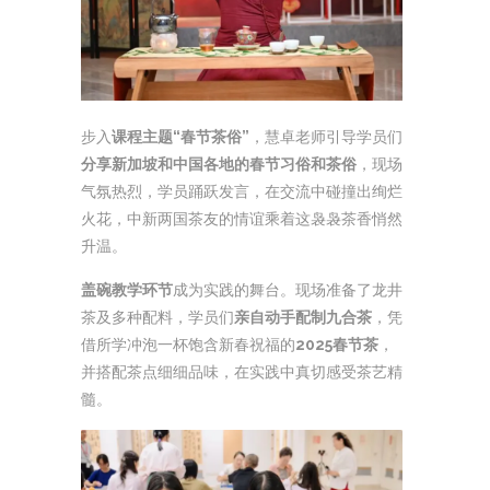
步入
课程主题“春节茶俗”
，慧卓老师引导学员们
分享新加坡和中国各地的春节习俗和茶俗
，现场
气氛热烈，学员踊跃发言，在交流中碰撞出绚烂
火花，中新两国茶友的情谊乘着这袅袅茶香悄然
升温。
盖碗教学环节
成为实践的舞台。现场准备了龙井
茶及多种配料，学员们
亲自动手配制九合茶
，凭
借所学冲泡一杯饱含新春祝福的
2025春节茶
，
并搭配茶点细细品味，在实践中真切感受茶艺精
髓。