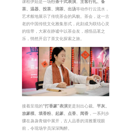
课程伊始是一场
行茶十式表演
。
主客行礼、备
茶、温器、投茶、润茶、出汤
等动作行云流水，
艺术般地展示了传统茶会的风貌。茶会，这一古
老的中国传统文化雅集形式，此刻成为联结心灵
的纽带，大家在静谧中以茶会友，感悟品茗之
乐，悄然开启了茶文化探索之旅。
接着呈现的
“打香篆”表演
更是别出心裁。
平灰、
放篆模、填香粉、起篆、点香、闻香
，一系列步
骤在袅袅青烟中展开，古人品香的清雅重现眼
前，令现场学员深深陶醉。