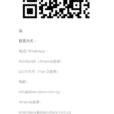
柒
联系方式：
电话/WhatsApp：
82089258（Amanda老师）
92770676（Yue Qi老师）
电邮：
info@ateaculture.com.sg
Amanda老师：
amandaxw@ateaculture.com.sg