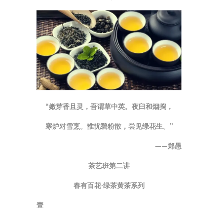
“嫩芽香且灵，吾谓草中英。夜臼和烟捣，
寒炉对雪烹。惟忧碧粉散，尝见绿花生。”
——郑愚
茶艺班第二讲
春有百花·绿茶黄茶系列
壹