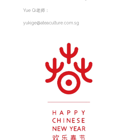
Yue Qi老师：
yukige@ateaculture.com.sg