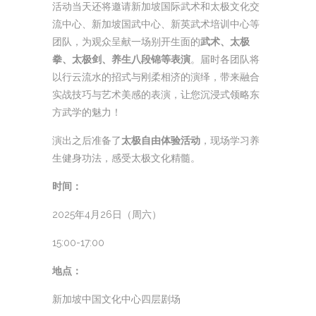
活动当天还将邀请新加坡国际武术和太极文化交
流中心、新加坡国武中心、新英武术培训中心等
团队，为观众呈献一场别开生面的
武术、太极
拳、太极剑、养生八段锦等表演
。届时各团队将
以行云流水的招式与刚柔相济的演绎，带来融合
实战技巧与艺术美感的表演，让您沉浸式领略东
方武学的魅力！
演出之后准备了
太极自由体验活动
，现场学习养
生健身功法，感受太极文化精髓。
时间：
2025年4月26日（周六）
15:00-17:00
地点：
新加坡中国文化中心四层剧场