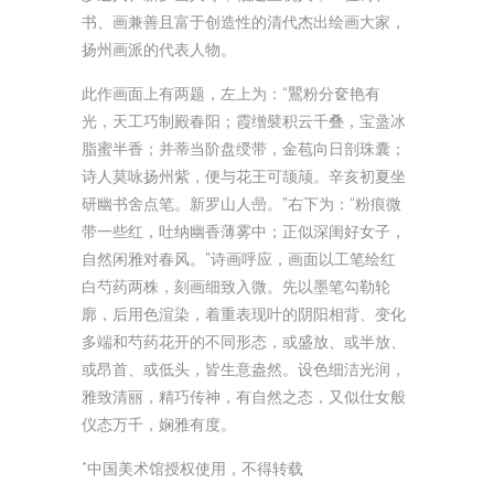
书、画兼善且富于创造性的清代杰出绘画大家，
扬州画派的代表人物。
此作画面上有两题，左上为：“鸎粉分奁艳有
光，天工巧制殿春阳；霞缯襞积云千叠，宝盝冰
脂蜜半香；并蒂当阶盘绶带，金苞向日剖珠囊；
诗人莫咏扬州紫，便与花王可颉颃。辛亥初夏坐
研幽书舍点笔。新罗山人喦。”右下为：“粉痕微
带一些红，吐纳幽香薄雾中；正似深闺好女子，
自然闲雅对春风。”诗画呼应，画面以工笔绘红
白芍药两株，刻画细致入微。先以墨笔勾勒轮
廓，后用色渲染，着重表现叶的阴阳相背、变化
多端和芍药花开的不同形态，或盛放、或半放、
或昂首、或低头，皆生意盎然。设色细洁光润，
雅致清丽，精巧传神，有自然之态，又似仕女般
仪态万千，娴雅有度。
*中国美术馆授权使用，不得转载