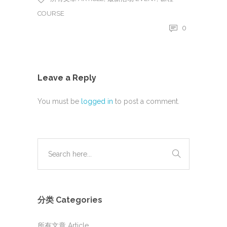
COURSE
0
Leave a Reply
You must be
logged in
to post a comment.
分类 Categories
所有文章 Article