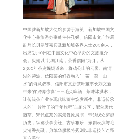
中国驻新加坡大使馆参赞于海英、新加坡中国文
化中心兼旅游办事处主任孔媛、信阳市文广旅局
副局长贝娟等嘉宾及新加坡各界人士200余人，
出席5月10日在中国文化中心举办的文旅推介
会。贝娟以“北国江南，茶香信阳”为引，从
2300年茶史娓娓道来，将鸡公山的云雾、南湾
湖的碧波、信阳菜的鲜香融入“一茶一菜一山
水”的诗意叙事。信阳市文新茶叶董事长刘文新
带来的“跨界惊喜”——毛尖啤酒、茶味冰淇淋，
让传统茶产业在现代味蕾中焕发新生。非遗传承
人的“一片叶子的千年旅程”主题分享，配合唐代
煎茶、宋代点茶的实景复原展演，带领观众穿越
历史，纵览茶事变迁。古筝雅乐、豫剧表演与毛
尖清香交融，剪纸华服模特秀则以非遗技艺诠释
东方美学。