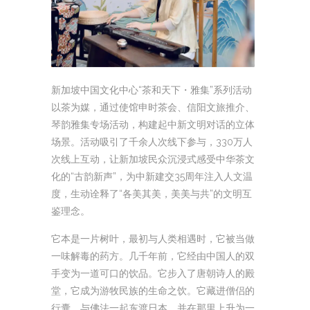
新加坡中国文化中心“茶和天下・雅集”系列活动
以茶为媒，通过使馆申时茶会、信阳文旅推介、
琴韵雅集专场活动，构建起中新文明对话的立体
场景。活动吸引了千余人次线下参与，330万人
次线上互动，让新加坡民众沉浸式感受中华茶文
化的“古韵新声”，为中新建交35周年注入人文温
度，生动诠释了“各美其美，美美与共”的文明互
鉴理念。
它本是一片树叶，最初与人类相遇时，它被当做
一味解毒的药方。几千年前，它经由中国人的双
手变为一道可口的饮品。它步入了唐朝诗人的殿
堂，它成为游牧民族的生命之饮。它藏进僧侣的
行囊，与佛法一起东渡日本，并在那里上升为一