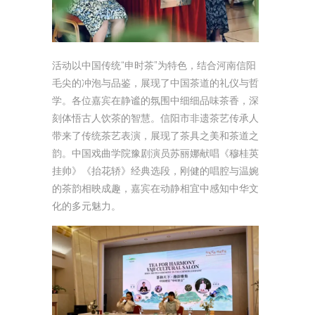
活动以中国传统“申时茶”为特色，结合河南信阳
毛尖的冲泡与品鉴，展现了中国茶道的礼仪与哲
学。各位嘉宾在静谧的氛围中细细品味茶香，深
刻体悟古人饮茶的智慧。信阳市非遗茶艺传承人
带来了传统茶艺表演，展现了茶具之美和茶道之
韵。中国戏曲学院豫剧演员苏丽娜献唱《穆桂英
挂帅》《抬花轿》经典选段，刚健的唱腔与温婉
的茶韵相映成趣，嘉宾在动静相宜中感知中华文
化的多元魅力。