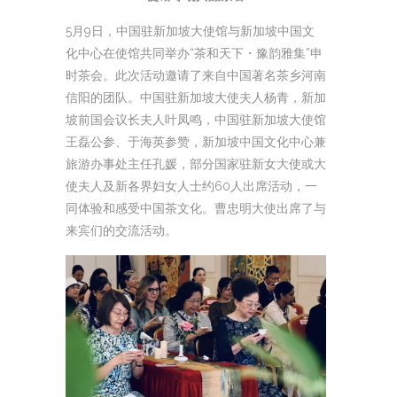
5月9日，中国驻新加坡大使馆与新加坡中国文
化中心在使馆共同举办“茶和天下・豫韵雅集”申
时茶会。此次活动邀请了来自中国著名茶乡河南
信阳的团队。中国驻新加坡大使夫人杨青，新加
坡前国会议长夫人叶凤鸣，中国驻新加坡大使馆
王磊公参、于海英参赞，新加坡中国文化中心兼
旅游办事处主任孔媛，部分国家驻新女大使或大
使夫人及新各界妇女人士约60人出席活动，一
同体验和感受中国茶文化。曹忠明大使出席了与
来宾们的交流活动。