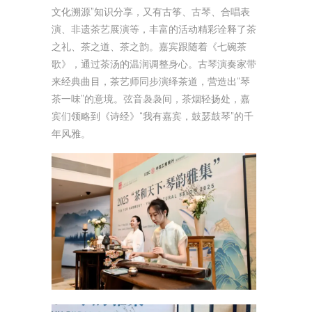
文化溯源”知识分享，又有古筝、古琴、合唱表
演、非遗茶艺展演等，丰富的活动精彩诠释了茶
之礼、茶之道、茶之韵。嘉宾跟随着《七碗茶
歌》，通过茶汤的温润调整身心。古琴演奏家带
来经典曲目，茶艺师同步演绎茶道，营造出“琴
茶一味”的意境。弦音袅袅间，茶烟轻扬处，嘉
宾们领略到《诗经》“我有嘉宾，鼓瑟鼓琴”的千
年风雅。