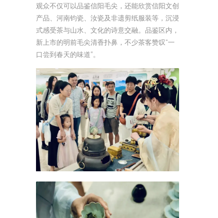
观众不仅可以品鉴信阳毛尖，还能欣赏信阳文创
产品、河南钧瓷、汝瓷及非遗剪纸服装等，沉浸
式感受茶与山水、文化的诗意交融。品鉴区内，
新上市的明前毛尖清香扑鼻，不少茶客赞叹“一
口尝到春天的味道”。