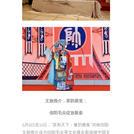
文旅推介，茶韵展览：
信阳毛尖绽放新姿
5月9日至11日，“茶和天下・豫韵雅集”河南信阳
文旅推介会与信阳毛尖茶文化展在新加坡中国文