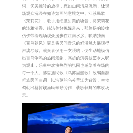
词、优美婉转的旋律，宛如山间清泉流淌，让现
场观众沉浸在如诗如画的意境之中。江苏民歌
《茉莉花》，歌手用细腻甜美的嗓音，将茉莉花
的淡雅清香、纯洁美好娓娓道来，那悠扬的旋律
仿佛带着现场观众漫步在江南水乡。唢呐独奏
《百鸟朝凤》更是将民间音乐的鲜活魅力展现得
淋漓尽致。演奏者仅用一支唢呐，便生动地模仿
出百鸟争鸣的热闹景象，高超的演奏技艺令人叹
为观止，乐曲中欢快热烈的氛围也感染着在场的
每一个人。赫哲族民歌《乌苏里船歌》改编自赫
哲族民间曲调，以浩荡的乌苏里江为背景，生动
勾勒出赫哲族渔民辛勤劳作、载歌载舞的丰收场
景。