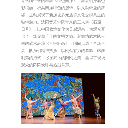
青艺团带来的群舞《特色南洋》，舞者们身着色
彩绚丽、极具南洋特色的服饰，以灵动轻盈的舞
姿，生动展现了新加坡多元族群文化交织共生的
独特魅力。沈阳音乐学院带来的三人舞《石窟・
日月》，以中国敦煌文化为灵感源泉，为观众开
启了一场穿越千年的文明之旅。聚舞坊武术队带
来的武术表演《气宇轩昂》，瞬间点燃了全场气
氛，队员们精神抖擞，以刚劲有力的拳脚、飒爽
利落的招式，尽显武术的阳刚之美，赢得了现场
观众的阵阵欢呼与热烈掌声。