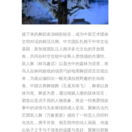
接下来的舞蹈表演精彩纷呈，成为中新艺术团体
文明对话的鲜活注脚。中方团队扎根于中华文化
基因，新加坡团队注入南洋多元文化的开放视
角，共同在时空交错中诠释人类情感的共通性。
双人舞《林鸟趣话》以晨光中的森林为背景，将
鸟儿在林间嬉戏的场景巧妙地用舞蹈语言呈现出
来，为观众编织出一幅充满自然野趣的生动画
卷。中国古典舞独舞《孔雀东南飞》，舞者以身
体为笔、舞姿为墨，通过细腻入微的肢体语言，
塑造出坚贞不屈的人物形象，将这一经典爱情故
事中的深情与无奈展现得感人至深。聚舞坊当代
艺团双人舞《万象更新》描绘了一对恋人历经时
光洗礼，携手并肩、相互陪伴的动人画面，传递
出执子之手与子偕老的温暖与美好。聚舞坊群舞