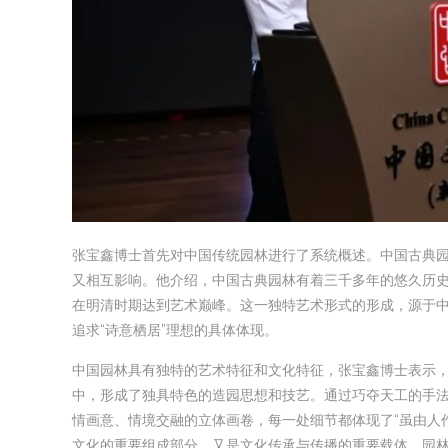
张宝鑫博士首先对中国传统园林进行了系统概述。中国古典
又相互影响。他介绍，中国古典园林有着三千多年的悠久历
在明清时期达到艺术巅峰。这一独特艺术形式的形成，源于
追求“诗意栖居”理想的具体体现。
中国园林具有独特的艺术特征和文化特征，张宝鑫博士表示
中，形成了独具特色的造园思想和技艺。通过巧夺天工的手
情画意、情境交融的立体画卷，每一处细节都体现了“虽由人
文化的重要组成部分，又是文化传承与传播的重要载体。园