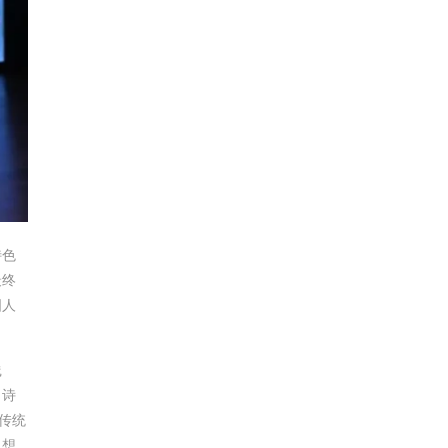
特色
最终
国人
践
出诗
传统
思想