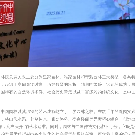
园林按隶属关系主要分为皇家园林、私家园林和寺观园林三大类型，各具
史，起源于商周秦汉时期，历经魏晋的转折、隋唐的繁盛、宋元的成熟，
中国特有的自然环境条件、社会历史背景以及丰富多彩的传统文化，是中
，中国园林以其独特的艺术成就屹立于世界园林之林。在数千年的造园实
法，将山形水系、花草树木、廊岛路桥、亭台楼阁等元素巧妙组合，创造
作，宛自天开”的艺术追求。同时，园林与中国传统文化密不可分，它既是
林的发展历程折射出各个时代的社会背景与经济兴衰，蕴含着丰富的哲学