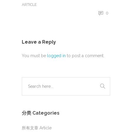
ARTICLE
0
Leave a Reply
You must be
logged in
to post a comment.
分类 Categories
所有文章 Article