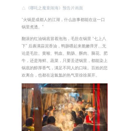
△《哪吒之魔童闹海》预告片画面
“火锅是成都人的江湖，什么故事都能在这一口
锅里煮透。”
翻滚的红油锅底冒着泡泡，毛肚在锅里 “七上八
下” 后裹满蒜泥香油，鸭肠嚼起来脆嫩弹牙……无
论是毛肚、黄喉、鸭血、鹅肠、酥肉、脑花、肥
牛，还是海鲜、蔬菜，只要丢进锅里，都能染上
锅底的醇厚香气，满足不同人的口味。百姓的悲
欢离合，也都在这氤氲的热气里徐徐展开。