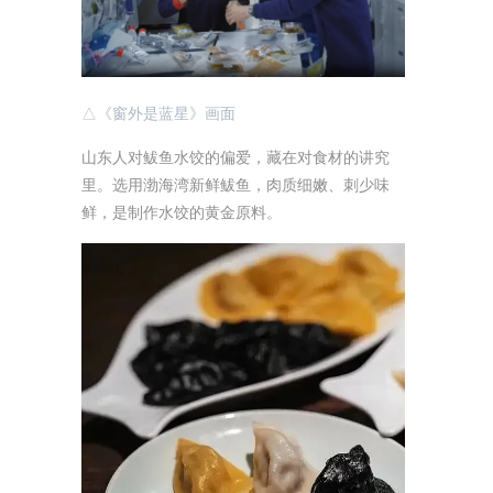
△《窗外是蓝星》画面
山东人对鲅鱼水饺的偏爱，藏在对食材的讲究
里。选用渤海湾新鲜鲅鱼，肉质细嫩、刺少味
鲜，是制作水饺的黄金原料。