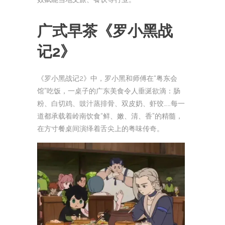
广式早茶
《罗小黑战
记2》
《罗小黑战记2》中，罗小黑和师傅在“粤东会
馆”吃饭，一桌子的广东美食令人垂涎欲滴：肠
粉、白切鸡、豉汁蒸排骨、双皮奶、虾饺……每一
道都承载着岭南饮食“鲜、嫩、清、香”的精髓，
在方寸餐桌间演绎着舌尖上的粤味传奇。