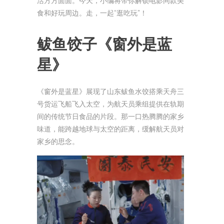
活方方面面。今天，小编将带你解锁电影同款美
食和好玩周边。走，一起“逛吃玩”！
鲅鱼饺子
《窗外是蓝
星》
《窗外是蓝星》展现了山东鲅鱼水饺搭乘天舟三
号货运飞船飞入太空，为航天员乘组提供在轨期
间的传统节日食品的片段。那一口热腾腾的家乡
味道，能跨越地球与太空的距离，缓解航天员对
家乡的思念。