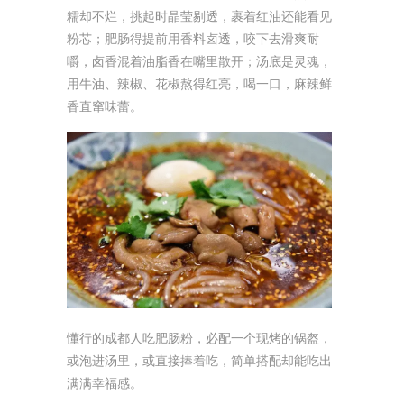
糯却不烂，挑起时晶莹剔透，裹着红油还能看见
粉芯；肥肠得提前用香料卤透，咬下去滑爽耐
嚼，卤香混着油脂香在嘴里散开；汤底是灵魂，
用牛油、辣椒、花椒熬得红亮，喝一口，麻辣鲜
香直窜味蕾。
懂行的成都人吃肥肠粉，必配一个现烤的锅盔，
或泡进汤里，或直接捧着吃，简单搭配却能吃出
满满幸福感。