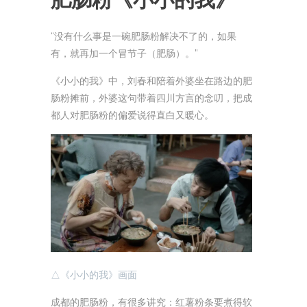
“没有什么事是一碗肥肠粉解决不了的，如果
有，就再加一个冒节子（肥肠）。”
《小小的我》中，刘春和陪着外婆坐在路边的肥
肠粉摊前，外婆这句带着四川方言的念叨，把成
都人对肥肠粉的偏爱说得直白又暖心。
△《小小的我》画面
成都的肥肠粉，有很多讲究：红薯粉条要煮得软