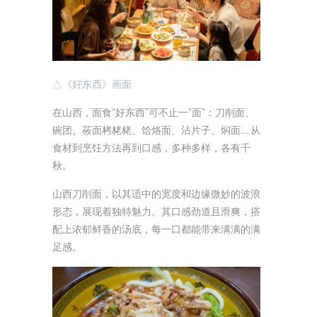
△《好东西》画面
在山西，面食“好东西”可不止一“面”：刀削面、
碗团、莜面栲栳栳、饸烙面、沾片子、焖面……从
食材到烹饪方法再到口感，多种多样，各有千
秋。
山西刀削面，以其适中的宽度和边缘微妙的波浪
形态，展现着独特魅力。其口感劲道且滑爽，搭
配上浓郁鲜香的汤底，每一口都能带来满满的满
足感。