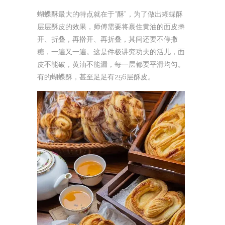
蝴蝶酥最大的特点就在于“酥”，为了做出蝴蝶酥
层层酥皮的效果，师傅需要将裹住黄油的面皮擀
开、折叠，再擀开、再折叠，其间还要不停撒
糖，一遍又一遍。这是件极讲究功夫的活儿，面
皮不能破，黄油不能漏，每一层都要平滑均匀。
有的蝴蝶酥，甚至足足有256层酥皮。