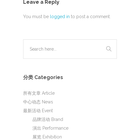
Leave a Reply
You must be
logged in
to post a comment.
分类 Categories
所有文章 Article
中心动态 News
最新活动 Event
品牌活动 Brand
演出 Performance
展览 Exhibition