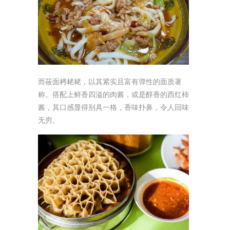
而莜面栲栳栳，以其紧实且富有弹性的面质著
称。搭配上鲜香四溢的肉酱，或是醇香的西红柿
酱，其口感显得别具一格，香味扑鼻，令人回味
无穷。