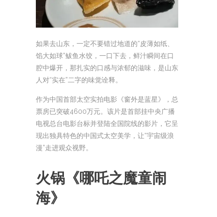
如果去山东，一定不要错过地道的“皮薄如纸、
馅大如球”鲅鱼水饺，一口下去，鲜汁瞬间在口
腔中爆开，那扎实的口感与浓郁的滋味，是山东
人对“实在”二字的味觉诠释。
作为中国首部太空实拍电影《窗外是蓝星》，总
票房已突破4600万元。该片是首部挂中央广播
电视总台电影台标并登陆全国院线的影片，它呈
现出独具特色的中国式太空美学，让“宇宙级浪
漫”走进观众视野。
火锅
《哪吒之魔童闹
海》