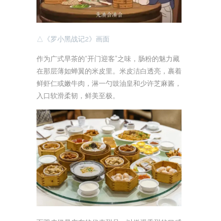
△《罗小黑战记2》画面
作为广式早茶的“开门迎客”之味，肠粉的魅力藏
在那层薄如蝉翼的米皮里。米皮洁白透亮，裹着
鲜虾仁或嫩牛肉，淋一勺豉油皇和少许芝麻酱，
入口软滑柔韧，鲜美至极。