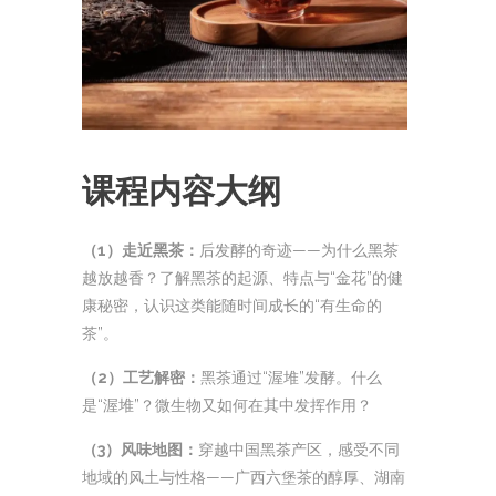
课程内容大纲
（1）走近黑茶：
后发酵的奇迹——为什么黑茶
越放越香？了解黑茶的起源、特点与“金花”的健
康秘密，认识这类能随时间成长的“有生命的
茶”。
（2）工艺解密：
黑茶通过“渥堆”发酵。什么
是“渥堆”？微生物又如何在其中发挥作用？
（3）风味地图：
穿越中国黑茶产区，感受不同
地域的风土与性格——广西六堡茶的醇厚、湖南