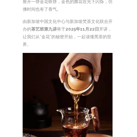
掰开一饼金花铁饼，金色的菌花在光下闪烁，仿
佛时间也有了香气。
由新加坡中国文化中心与新加坡梵茶文化联合开
办的
茶艺班第九讲
将于
2025年11月22日
开讲，
让我们从“金花”的秘密开始，一起读懂黑茶的世
界。