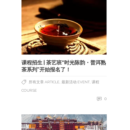
课程招生 | 茶艺班“时光陈韵・普洱熟
茶系列”开始报名了！
,
,
所有文章 ARTICLE
最新活动 EVENT
课程
COURSE
0