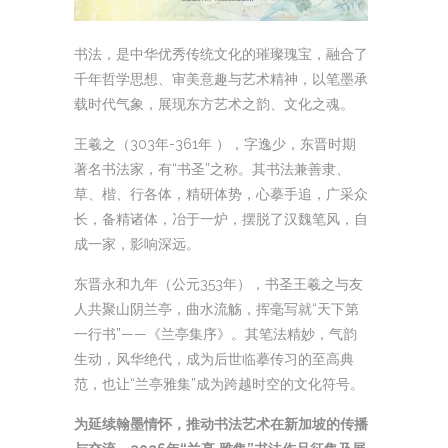
书法，是中华优秀传统文化的璀璨瑰宝，融合了
千年哲学思想、审美意趣与艺术精神，以笔墨承
载时代气象，展现东方艺术之韵、文化之魂。
王羲之（303年-361年 ），字逸少，东晋时期
著名书法家，有“书圣”之称。其书法兼善隶、
草、楷、行各体，精研体势，心摹手追，广采众
长，备精诸体，冶于一炉，摆脱了汉魏笔风，自
成一家，影响深远。
东晋永和九年（公元353年），书圣王羲之与友
人共聚山阴兰亭，曲水流觞，挥毫写就“天下第
一行书”——《兰亭集序》。其笔法精妙，气韵
生动，风华绝代，成为后世临摹传习的至高典
范，也让“兰亭雅集”成为跨越时空的文化符号。
为延续翰墨情怀，推动书法艺术在新加坡的传播