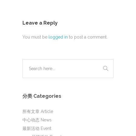
Leave a Reply
You must be
logged in
to post a comment.
分类 Categories
所有文章 Article
中心动态 News
最新活动 Event