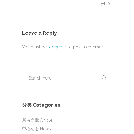
0
Leave a Reply
You must be
logged in
to post a comment.
分类 Categories
所有文章 Article
中心动态 News