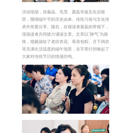
活动现场，张淼晶、毛雪、聂磊等嘉宾先后致
辞，围绕端午节的历史由来、传统习俗与文化传
承作简要分享。随后，在领读者聂磊的带领下，
现场读者共同接力诵读文章。文章以“静气”为脉
络，细腻描绘了老街杏花、母亲包粽、月下捣衣
等充满生活温度的端午场景，在字里行间唤起了
大家对传统节日的情感共鸣。