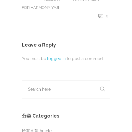
FOR HARMONY YAJI
0
Leave a Reply
You must be
logged in
to post a comment.
分类 Categories
所有文章 Article