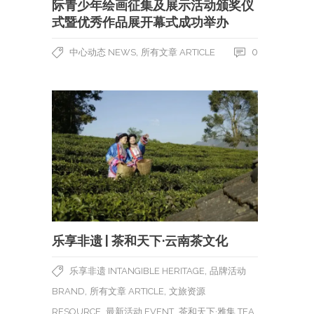
际青少年绘画征集及展示活动颁奖仪
式暨优秀作品展开幕式成功举办
,
0
中心动态 NEWS
所有文章 ARTICLE
乐享非遗 | 茶和天下·云南茶文化
,
乐享非遗 INTANGIBLE HERITAGE
品牌活动
,
,
BRAND
所有文章 ARTICLE
文旅资源
,
,
RESOURCE
最新活动 EVENT
茶和天下·雅集 TEA