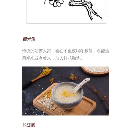
酿米酒
传统的姑苏人家，会在冬至夜喝冬酿酒，冬酿酒
用糯米或者黄米，加入桂花酿造。
吃汤圆