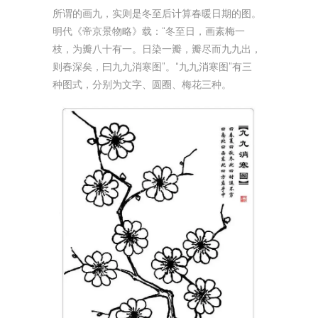
所谓的画九，实则是冬至后计算春暖日期的图。
明代《帝京景物略》载：“冬至日，画素梅一
枝，为瓣八十有一。日染一瓣，瓣尽而九九出，
则春深矣，曰九九消寒图”。“九九消寒图”有三
种图式，分别为文字、圆圈、梅花三种。