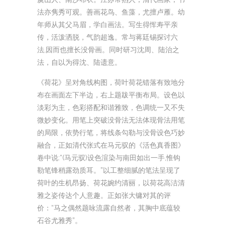
法亦隽秀可观。善画花鸟、鱼藻，尤擅卢雁。幼
年师从其父马眉，学白画法。写生得恽寿平亲
传，活泼洒脱，气韵超逸。常与蒋廷锡探讨六
法,因而也擅长没骨画。同时研习沈周、陆治之
法，自以为得沈、陆遗意。
《荷花》呈对角线构图，荷叶荷花错落有致地分
布在画面左下半边，右上题跋平衡布局。设色以
淡彩为主，色彩搭配和谐雅致，色调统一又不失
微妙变化。用笔上突破没骨法无法体现骨法用笔
的局限，依势行笔，将线条勾勒与没骨设色巧妙
融合，正如清代张式在马元驭的《活色真香图》
卷中说:“(马元驭)设色渲染与南田如出一手,惟钩
勒笔锋稍露劲质耳。”以工整细腻的笔法呈现了
荷叶的生机昂扬、荷花婉约清丽，以荷花高洁清
雅之姿传达个人意趣。正如张大镛对其的评
价：“马之偶然题咏流露自然者，其胸中底蕴较
石谷尤雅秀”。