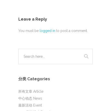
Leave a Reply
You must be
logged in
to post a comment.
分类 Categories
所有文章 Article
中心动态 News
最新活动 Event