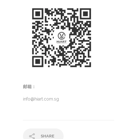
邮箱：
info@hiart.com.sg
SHARE