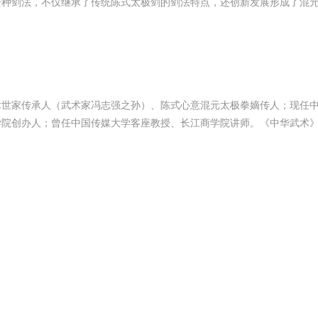
余种剑法，不仅继承了传统陈式太极剑的剑法特点，还创新发展形成了混
术世家传承人（武术家冯志强之孙）、陈式心意混元太极拳嫡传人；现任
学院创办人；曾任中国传媒大学客座教授、长江商学院讲师。《中华武术