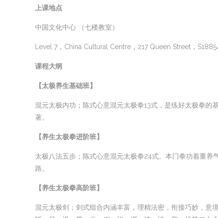
上课地点
中国文化中心 （七楼教室）
Level 7，China Cultural Centre，217 Queen Street，S1885
课程大纲
【太极养生
基础班】
混元太极内功；陈式心意混元太极拳13式，是练好太极拳的
著。
【养生太极拳进阶班】
太极八法五步；陈式心意混元太极拳24式。本门拳功着重养
路。
【养生太极拳高阶班】
混元太极剑；剑式组合内涵丰富，理精法密，衔接巧妙，意