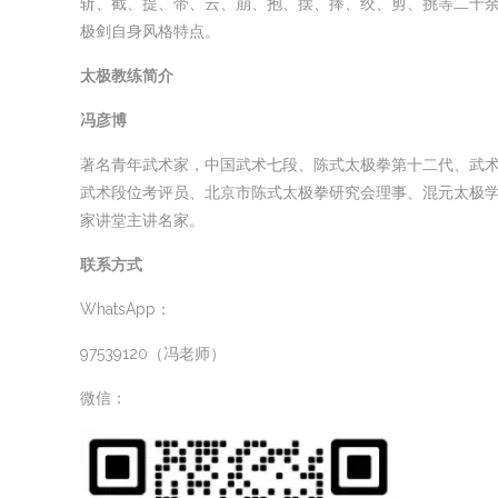
斩、截、提、带、云、崩、抱、摆、捧、绞、剪、挑等二十
极剑自身风格特点。
太极教练简介
冯彦博
著名青年武术家，中国武术七段、陈式太极拳第十二代、武
武术段位考评员、北京市陈式太极拳研究会理事、混元太极
家讲堂主讲名家。
联系方式
WhatsApp：
97539120（冯老师）
微信：