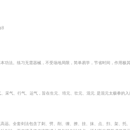
48
基本功法。练习无需器械，不受场地局限，简单易学，节省时间，作用极
气、采气、行气、运气，旨在生元、培元、壮元、混元, 是混元太极拳的入
境高远。全套剑法包含了刺、劈、削、缠、撩、挂、抹、点、扫、架、托