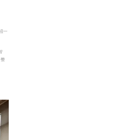
招一
智
升整