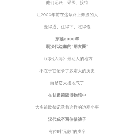
他们记账、采买、接待
让2000年前在这条路上奔波的人
走得通、住得下、吃得饱
穿越2000年
刷汉代边塞的“朋友圈”
《鸡出入簿》最动人的地方
不在于它记录了多宏大的历史
而是它太接地气了
在
甘肃简牍博物馆
中
大多简牍都记录着这样的边塞小事
汉代戍卒写信借裤子
有位叫“元敞”的戍卒