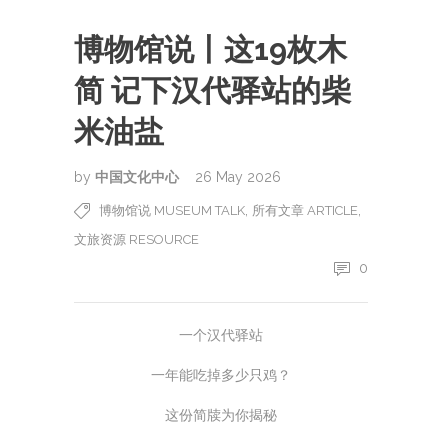
博物馆说丨这19枚木
简 记下汉代驿站的柴
米油盐
by
中国文化中心
26 May 2026
,
,
博物馆说 MUSEUM TALK
所有文章 ARTICLE
文旅资源 RESOURCE
0
一个汉代驿站
一年能吃掉多少只鸡？
这份简牍为你揭秘