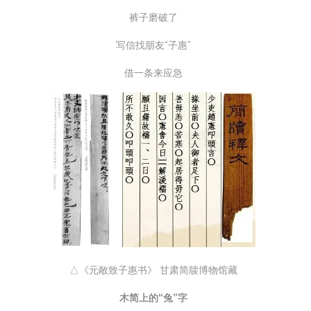
裤子磨破了
写信找朋友“子惠”
借一条来应急
△《元敞致子惠书》 甘肃简牍博物馆藏
木简上的“兔”字